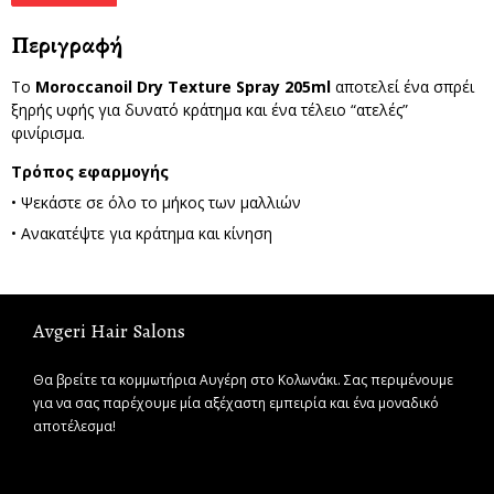
Περιγραφή
Το
Moroccanoil Dry Texture Spray 205ml
αποτελεί ένα σπρέι
ξηρής υφής για δυνατό κράτημα και ένα τέλειο “ατελές”
φινίρισμα.
Τρόπος εφαρμογής
• Ψεκάστε σε όλο το μήκος των μαλλιών
• Ανακατέψτε για κράτημα και κίνηση
Avgeri Hair Salons
Θα βρείτε τα κομμωτήρια Αυγέρη στο Κολωνάκι. Σας περιμένουμε
για να σας παρέχουμε μία αξέχαστη εμπειρία και ένα μοναδικό
αποτέλεσμα!