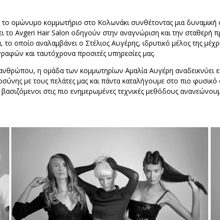
ρύει το ομώνυμο κομμωτήριο στο Κολωνάκι συνθέτοντας μια δυναμικ
ι το Avgeri Hair Salon οδηγούν στην αναγνώριση και την σταθερή π
 το οποίο αναλαμβάνει ο Στέλιος Αυγέρης, ιδρυτικό μέλος της μέχ
ραφών και ταυτόχρονα προσιτές υπηρεσίες μας.
ανθρώπου, η ομάδα των κομμωτηρίων Αμαλία Αυγέρη αναδεικνύει εκ
οσύνης με τους πελάτες μας και πάντα καταλήγουμε στο πιο φυσικό 
αι βασιζόμενοι στις πιο ενημερωμένες τεχνικές μεθόδους ανανεώνου